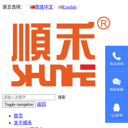
语言选择：
简体中文
English
135015531
137604970
电话咨询
微信客服
搜索
返回
Toggle navigation
在线咨
询：
首页
QQ咨询
420022879
关于顺禾
在线咨