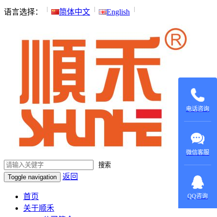
语言选择：
简体中文
English
135015531
137604970
电话咨询
微信客服
搜索
返回
Toggle navigation
在线咨
询：
首页
QQ咨询
420022879
关于顺禾
在线咨